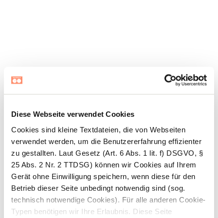
Diese Webseite verwendet Cookies
Cookies sind kleine Textdateien, die von Webseiten
verwendet werden, um die Benutzererfahrung effizienter
LASS UNS MITEINANDER
zu gestallten. Laut Gesetz (Art. 6 Abs. 1 lit. f) DSGVO, §
25 Abs. 2 Nr. 2 TTDSG) können wir Cookies auf Ihrem
REDEN!
Gerät ohne Einwilligung speichern, wenn diese für den
*Das Absenden des Formulars stellt keine
Betrieb dieser Seite unbedingt notwendig sind (sog.
verbindliche Reservierung dar, sondern dient
technisch notwendige Cookies). Für alle anderen Cookie-
lediglich als Anfrage. Wir melden uns innerhalb
Typen benötigen wir Ihre Erlaubnis. Diese Seite
weniger Stunden bei Dir, um alle weiteren Details zu