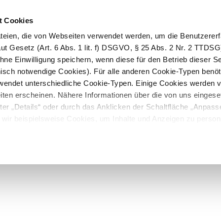
arterkit
DE
EN
t Cookies
ateien, die von Webseiten verwendet werden, um die Benutzerer
 Laut Gesetz (Art. 6 Abs. 1 lit. f) DSGVO, § 25 Abs. 2 Nr. 2 TTDS
ne Einwilligung speichern, wenn diese für den Betrieb dieser Se
nisch notwendige Cookies). Für alle anderen Cookie-Typen benöti
rwendet unterschiedliche Cookie-Typen. Einige Cookies werden vo
Seiten erscheinen. Nähere Informationen über die von uns einges
ter „Details“ oder durch das Anklicken der Schaltfläche „Anpass
wir beispielsweise Cookies, um Inhalte und Anzeigen zu persona
ien anbieten zu können und die Zugriffe auf unsere Webseite zu
hrer Zustimmung Informationen zu Ihrer Verwendung unserer We
e Medien, Werbung und Analysen weiter, um Sie auch abseits un
ebot informieren zu können. Unsere Partner führen diese Informa
en Daten zusammen, die Sie ihnen bereitgestellt haben oder di
e gesammelt haben.