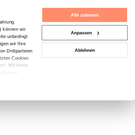
JETZT ENTDECKEN
Alle zulassen
fahrung
G) können wir
Anpassen
ite unbedingt
gen wir Ihre
Ablehnen
n Drittparteien
etzten Cookies
en“. Mit Ihrem
lisieren,
 analysieren.
bseite an
serer Webseite
tionen
e sie im Rahmen