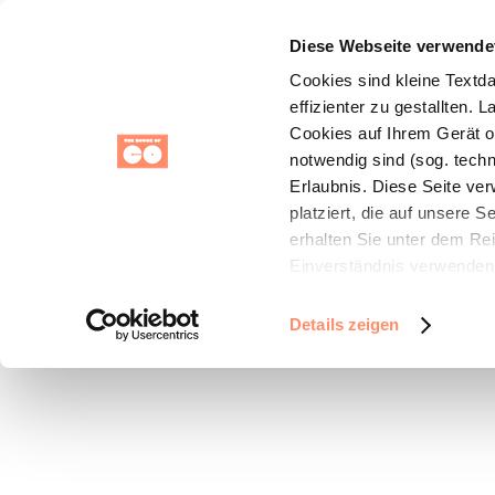
Startseite
Standorte
FAQs
Blog
St
Diese Webseite verwende
Event Space
Cookies sind kleine Textd
effizienter zu gestallten.
Cookies auf Ihrem Gerät oh
notwendig sind (sog. tech
Erlaubnis. Diese Seite ve
platziert, die auf unsere 
erhalten Sie unter dem Rei
Einverständnis verwenden 
Funktionen für soziale Med
Außerdem geben wir mit I
Details zeigen
unsere Partner für sozial
individuell über unser Ang
möglicherweise mit weiter
Ihrer Nutzung der Dienst