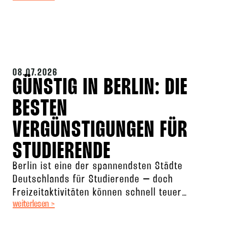
08.07.2026
GÜNSTIG IN BERLIN: DIE
BESTEN
VERGÜNSTIGUNGEN FÜR
STUDIERENDE
Berlin ist eine der spannendsten Städte
Deutschlands für Studierende – doch
Freizeitaktivitäten können schnell teuer
weiterlesen >
werden. Die gute Nachricht: Wenn man weiß,
wo man suchen