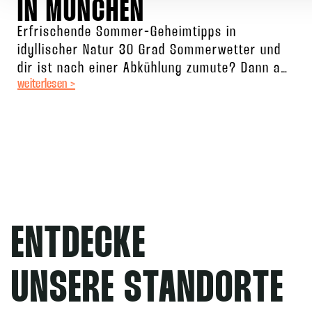
IN MÜNCHEN
Erfrischende Sommer-Geheimtipps in
idyllischer Natur 30 Grad Sommerwetter und
dir ist nach einer Abkühlung zumute? Dann auf
weiterlesen >
zum Badesee! Neben Klassikern wie dem
Starnberger See
ENTDECKE
UNSERE STANDORTE