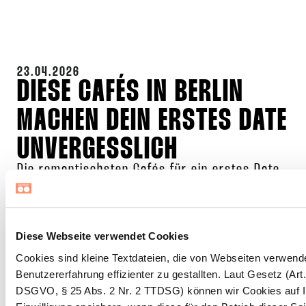
23.04.2026
DIESE CAFÉS IN BERLIN
MACHEN DEIN ERSTES DATE
UNVERGESSLICH
Die romantischsten Cafés für ein erstes Date
in Berlin Entdecke die 5 romantischsten Cafés
in Berlin für dein erstes Date. Heiß, heißer,
weiterlesen >
dein Date in
Diese Webseite verwendet Cookies
Cookies sind kleine Textdateien, die von Webseiten verwend
Benutzererfahrung effizienter zu gestallten. Laut Gesetz (Art. 6
DSGVO, § 25 Abs. 2 Nr. 2 TTDSG) können wir Cookies auf 