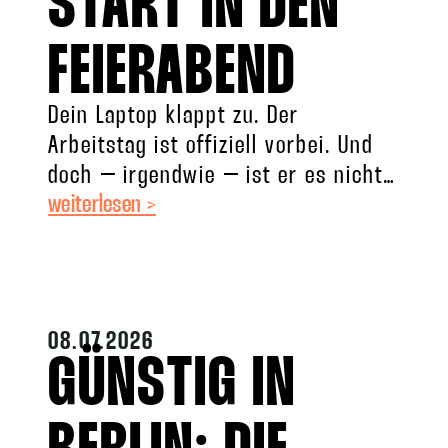
START IN DEN
FEIERABEND
Dein Laptop klappt zu. Der
Arbeitstag ist offiziell vorbei. Und
doch – irgendwie – ist er es nicht.
weiterlesen >
Deine Schultern sind immer noch
bis zu
08.07.2026
GÜNSTIG IN