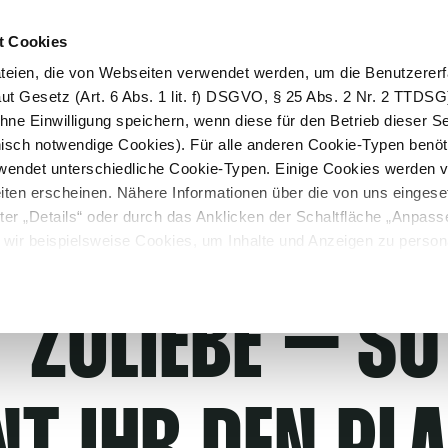
arterkit
DE
EN
t Cookies
ateien, die von Webseiten verwendet werden, um die Benutzerer
 Laut Gesetz (Art. 6 Abs. 1 lit. f) DSGVO, § 25 Abs. 2 Nr. 2 TTDS
ne Einwilligung speichern, wenn diese für den Betrieb dieser Se
nisch notwendige Cookies). Für alle anderen Cookie-Typen benöti
rwendet unterschiedliche Cookie-Typen. Einige Cookies werden vo
Seiten erscheinen. Nähere Informationen über die von uns einges
ter „Details“ oder durch das Anklicken der Schaltfläche „Anpass
wir beispielsweise Cookies, um Inhalte und Anzeigen zu persona
ien anbieten zu können und die Zugriffe auf unsere Webseite zu
hrer Zustimmung Informationen zu Ihrer Verwendung unserer We
 ZULIEBE – S
e Medien, Werbung und Analysen weiter, um Sie auch abseits un
ebot informieren zu können. Unsere Partner führen diese Informa
en Daten zusammen, die Sie ihnen bereitgestellt haben oder di
e gesammelt haben.