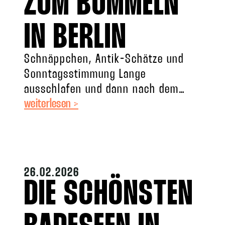
ZUM BUMMELN
IN BERLIN
Schnäppchen, Antik-Schätze und
Sonntagsstimmung Lange
ausschlafen und dann nach dem
weiterlesen >
Morgenbrunch eine Runde bummeln
gehen? So ist der Berlin-Vibe an
einem sonnigen Sonntag. Ob
Vintage-Möbel,
26.02.2026
DIE SCHÖNSTEN