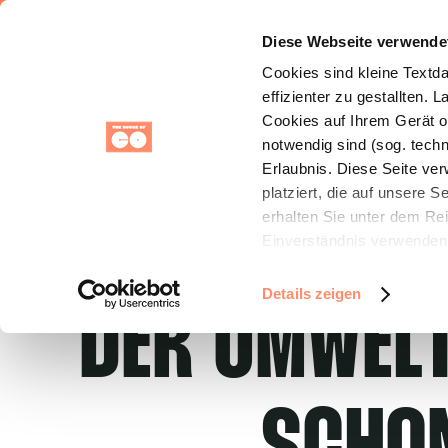
Startseite
Standorte
FAQs
Blog
St
Diese Webseite verwende
Event Space
Cookies sind kleine Textd
effizienter zu gestallten.
Cookies auf Ihrem Gerät oh
notwendig sind (sog. tech
Erlaubnis. Diese Seite ve
platziert, die auf unsere 
erhalten Sie unter dem Rei
Einverständnis verwenden 
Funktionen für soziale Med
Außerdem geben wir mit I
Details zeigen
DER UMWELT
unsere Partner für sozial
individuell über unser Ang
möglicherweise mit weiter
Ihrer Nutzung der Dienst