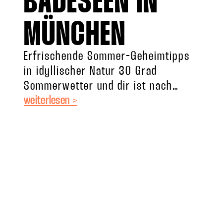
BADESEEN IN
MÜNCHEN
Erfrischende Sommer-Geheimtipps
in idyllischer Natur 30 Grad
Sommerwetter und dir ist nach
weiterlesen >
einer Abkühlung zumute? Dann auf
zum Badesee! Neben Klassikern wie
dem Starnberger See