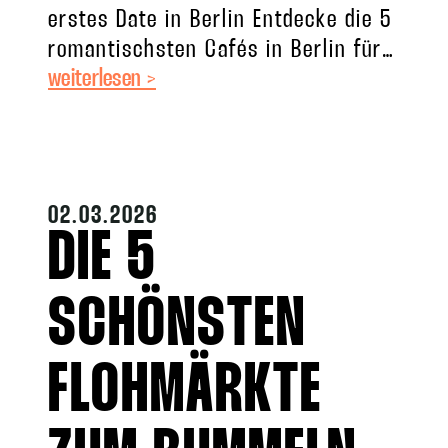
erstes Date in Berlin Entdecke die 5
romantischsten Cafés in Berlin für
weiterlesen >
dein erstes Date. Heiß, heißer, dein
Date in
02.03.2026
DIE 5
SCHÖNSTEN
FLOHMÄRKTE