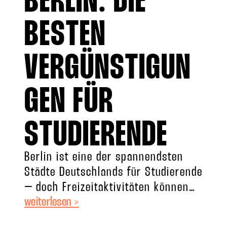
BERLIN: DIE
BESTEN
VERGÜNSTIGUN
GEN FÜR
STUDIERENDE
Berlin ist eine der spannendsten
Städte Deutschlands für Studierende
– doch Freizeitaktivitäten können
weiterlesen >
schnell teuer werden. Die gute
Nachricht: Wenn man weiß, wo man