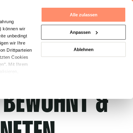
JETZT ENTDECKEN
Alle zulassen
fahrung
G) können wir
Anpassen
ite unbedingt
gen wir Ihre
Ablehnen
n Drittparteien
etzten Cookies
en“. Mit Ihrem
lisieren,
 analysieren.
bseite an
O BEWOHNT &
serer Webseite
tionen
e sie im Rahmen