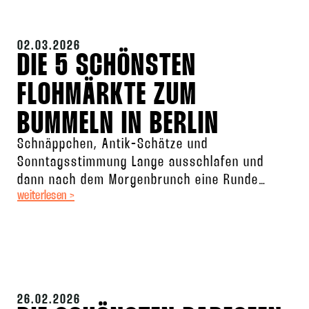
02.03.2026
DIE 5 SCHÖNSTEN
FLOHMÄRKTE ZUM
BUMMELN IN BERLIN
Schnäppchen, Antik-Schätze und
Sonntagsstimmung Lange ausschlafen und
dann nach dem Morgenbrunch eine Runde
weiterlesen >
bummeln gehen? So ist der Berlin-Vibe an
einem sonnigen Sonntag. Ob Vintage-Möbel,
26.02.2026