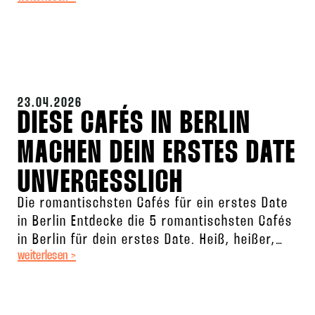
wo man suchen
23.04.2026
DIESE CAFÉS IN BERLIN
MACHEN DEIN ERSTES DATE
UNVERGESSLICH
Die romantischsten Cafés für ein erstes Date
in Berlin Entdecke die 5 romantischsten Cafés
in Berlin für dein erstes Date. Heiß, heißer,
weiterlesen >
dein Date in