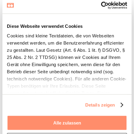
kostenlose Aktivitäten vor
Ort
Diese Webseite verwendet Cookies
Im Urlaub angekommen, erwarten dich viele
Cookies sind kleine Textdateien, die von Webseiten
aufregende Angebote
,
aber auch die
ein oder
verwendet werden, um die Benutzererfahrung effizienter
andere
Touristenfalle
. Informiere dich daher
zu gestallten. Laut Gesetz (Art. 6 Abs. 1 lit. f) DSGVO, §
vorab, welche Geheimtipps es an deinem
25 Abs. 2 Nr. 2 TTDSG) können wir Cookies auf Ihrem
Urlaubsort gibt, um das Beste aus deinem
Gerät ohne Einwilligung speichern, wenn diese für den
Aufenthalt herauszuholen. Oft gibt es auch
Betrieb dieser Seite unbedingt notwendig sind (sog.
günstige oder sogar kostenlose Aktivitäten,
die
technisch notwendige Cookies). Für alle anderen Cookie-
an vielen Orten
angeboten werden und deine
Typen benötigen wir Ihre Erlaubnis. Diese Seite
Reise bereichern.
verwendet unterschiedliche Cookie-Typen. Einige
Cookies werden von Drittparteien platziert, die auf unsere
Details zeigen
Seiten erscheinen. Nähere Informationen über die von
uns eingesetzten Cookies erhalten Sie unter dem Reiter
Viele
Museen und Sehenswürdigkeiten
bieten an
„Details“ oder durch das Anklicken der Schaltfläche
bestimmten Tagen oder für bestimmte
Alle zulassen
„Anpassen“. Mit Ihrem Einverständnis verwenden wir
Personengruppen ermäßigten oder sogar