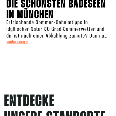
DIE SCHÖNSTEN BADESEEN
IN MÜNCHEN
Erfrischende Sommer-Geheimtipps in
idyllischer Natur 30 Grad Sommerwetter und
dir ist nach einer Abkühlung zumute? Dann auf
weiterlesen >
zum Badesee! Neben Klassikern wie dem
Starnberger See
ENTDECKE