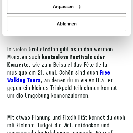
beispielsweise Cookies, um Inhalte und Anzeigen zu
kostenlosen Eintritt
an. In Paris haben EU-
Anpassen
personalisieren, Funktionen für soziale Medien anbieten
Bürger unter 26 Jahren freien Eintritt in den
zu können und die Zugriffe auf unsere Webseite zu
Louvre, und in Madrid ist der Eintritt ins Museo
analysieren. Außerdem geben wir mit Ihrer Zustimmung
Ablehnen
del Prado abends kostenlos.
Informationen zu Ihrer Verwendung unserer Webseite an
unsere Partner für soziale Medien, Werbung und
Analysen weiter, um Sie auch abseits unserer Webseite
In vielen Großstädten gibt es in den warmen
individuell über unser Angebot informieren zu können.
Monaten auch
kostenlose Festivals oder
Unsere Partner führen diese Informationen
Konzerte
, wie zum Beispiel das Fête de la
möglicherweise mit weiteren Daten zusammen, die Sie
musique am 21. Juni. Schön sind auch
Free
ihnen bereitgestellt haben oder die sie im Rahmen Ihrer
Walking Tours
, an denen du in vielen Stätten
Nutzung der Dienste gesammelt haben.
gegen ein kleines Trinkgeld teilnehmen kannst,
um die Umgebung kennenzulernen.
Mit etwas Planung und Flexibilität kannst du auch
mit kleinem Budget die Welt entdecken und